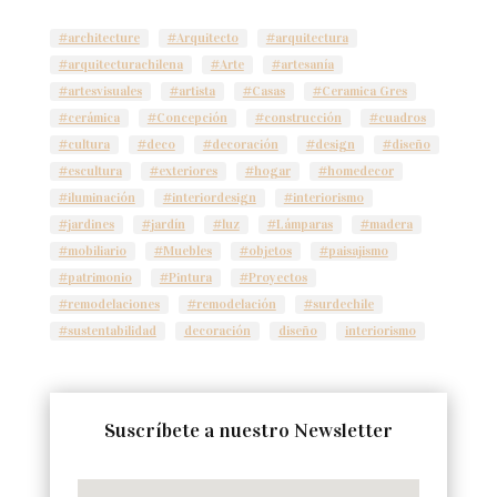
#architecture
#Arquitecto
#arquitectura
#arquitecturachilena
#Arte
#artesanía
#artesvisuales
#artista
#Casas
#Ceramica Gres
#cerámica
#Concepción
#construcción
#cuadros
#cultura
#deco
#decoración
#design
#diseño
#escultura
#exteriores
#hogar
#homedecor
#iluminación
#interiordesign
#interiorismo
#jardines
#jardín
#luz
#Lámparas
#madera
#mobiliario
#Muebles
#objetos
#paisajismo
#patrimonio
#Pintura
#Proyectos
#remodelaciones
#remodelación
#surdechile
#sustentabilidad
decoración
diseño
interiorismo
Suscríbete a nuestro Newsletter