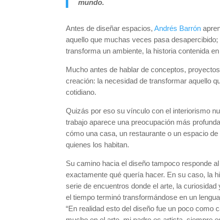
mundo.
Antes de diseñar espacios,
Andrés Barrón
apren
aquello que muchas veces pasa desapercibido; la
transforma un ambiente, la historia contenida 
Mucho antes de hablar de conceptos, proyectos o
creación: la necesidad de transformar aquello q
cotidiano.
Quizás por eso su vínculo con el interiorismo n
trabajo aparece una preocupación más profund
cómo una casa, un restaurante o un espacio de
quienes los habitan.
Su camino hacia el diseño tampoco responde al r
exactamente qué quería hacer. En su caso, la 
serie de encuentros donde el arte, la curiosidad 
el tiempo terminó transformándose en un lenguaj
“En realidad esto del diseño fue un poco como c
mucho en el arte, mi padre es artista, siempre 