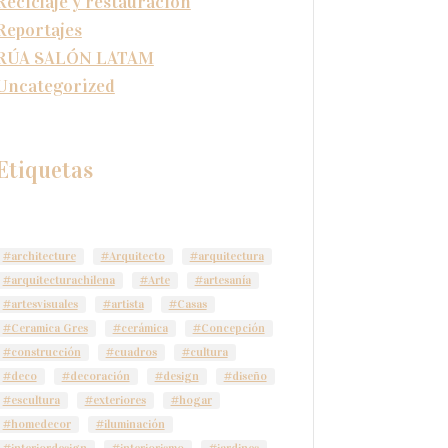
Reciclaje y restauración
Reportajes
RÚA SALÓN LATAM
Uncategorized
Etiquetas
#architecture
#Arquitecto
#arquitectura
#arquitecturachilena
#Arte
#artesanía
#artesvisuales
#artista
#Casas
#Ceramica Gres
#cerámica
#Concepción
#construcción
#cuadros
#cultura
#deco
#decoración
#design
#diseño
#escultura
#exteriores
#hogar
#homedecor
#iluminación
#interiordesign
#interiorismo
#jardines