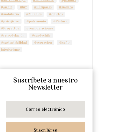
#jardín
#luz
#Lámparas
#madera
#mobiliario
#Muebles
#objetos
#paisajismo
#patrimonio
#Pintura
#Proyectos
#remodelaciones
#remodelación
#surdechile
#sustentabilidad
decoración
diseño
interiorismo
Suscríbete a nuestro
Newsletter
Suscribirse