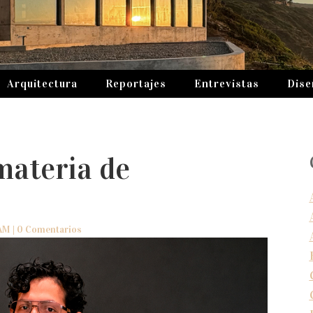
Arquitectura
Reportajes
Entrevistas
Dise
materia de
AM
|
0 Comentarios