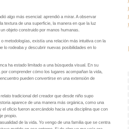
dió algo más esencial: aprendió a mirar. A observar
 textura de una superficie, la manera en que la luz
en un objeto construido por manos humanas.
 metodologías, existía una relación más intuitiva con la
ue lo rodeaba y descubrir nuevas posibilidades en lo
unca ha estado limitado a una búsqueda visual. En su
a por comprender cómo los lugares acompañan la vida,
 encuentro pueden convertirse en una extensión de
elato tradicional del creador que desde niño supo
historia aparece de una manera más orgánica, como una
y el oficio fueron acercándolo hacia una disciplina que con
e propio.
asualidad de la vida. Yo vengo de una familia que se centra
estuve metido en ese entorno. Si de algo yo me veía era