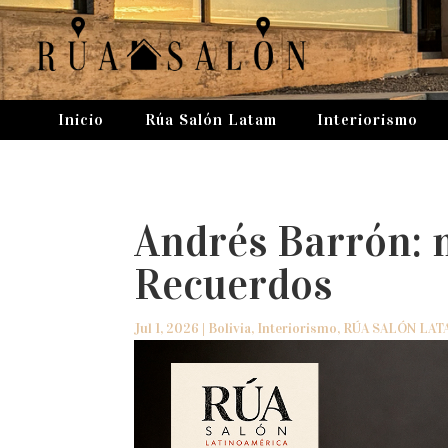
Inicio
Rúa Salón Latam
Interiorismo
Andrés Barrón: 
Recuerdos
Jul 1, 2026
|
Bolivia
,
Interiorismo
,
RÚA SALÓN LAT