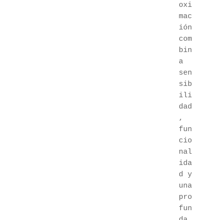
oxi
mac
ión 
com
bin
a 
sen
sib
ili
dad
, 
fun
cio
nal
ida
d y 
una 
pro
fun
da 