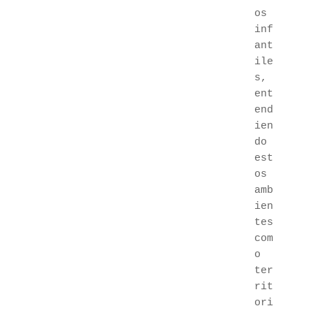
os 
inf
ant
ile
s, 
ent
end
ien
do 
est
os 
amb
ien
tes 
com
o 
ter
rit
ori