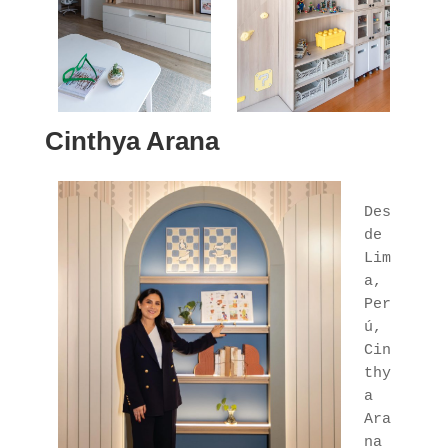
Cinthya Arana
Des
de 
Lim
a, 
Per
ú, 
Cin
thy
a 
Ara
na 