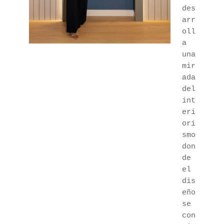
des
arr
oll
a 
una 
mir
ada 
del 
int
eri
ori
smo 
don
de 
el 
dis
eño 
se 
con