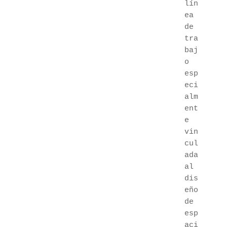
lín
ea 
de 
tra
baj
o 
esp
eci
alm
ent
e 
vin
cul
ada 
al 
dis
eño 
de 
esp
aci