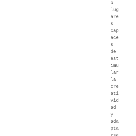
o 
lug
are
s 
cap
ace
s 
de 
est
imu
lar 
la 
cre
ati
vid
ad 
y 
ada
pta
rse 