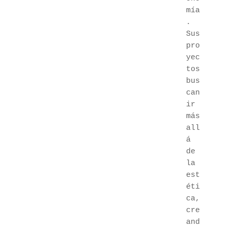
mía
. 
Sus 
pro
yec
tos 
bus
can 
ir 
más 
all
á 
de 
la 
est
éti
ca, 
cre
and