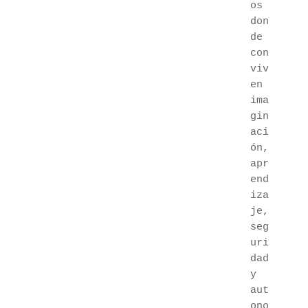
os 
don
de 
con
viv
en 
ima
gin
aci
ón, 
apr
end
iza
je, 
seg
uri
dad 
y 
aut
ono