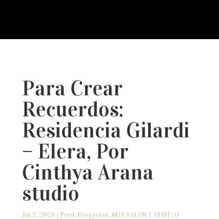
a
Para Crear
Recuerdos:
Residencia Gilardi
– Elera, Por
Cinthya Arana
studio
Jul 2, 2026
|
Perú
,
Proyectos
,
RÚA SALÓN LATAM
|
0