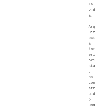
la 
vid
a.
Arq
uit
ect
a 
int
eri
ori
sta
, 
ha 
con
str
uid
o 
una 