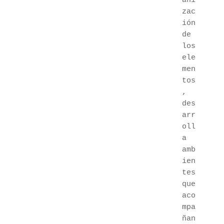
ani
zac
ión 
de 
los 
ele
men
tos
, 
des
arr
oll
a 
amb
ien
tes 
que 
aco
mpa
ñan 