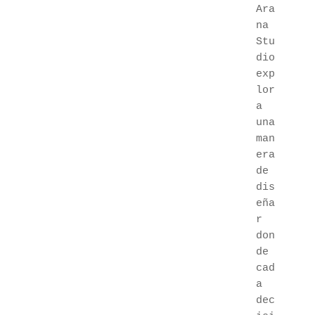
Ara
na 
Stu
dio 
exp
lor
a 
una 
man
era 
de 
dis
eña
r 
don
de 
cad
a 
dec