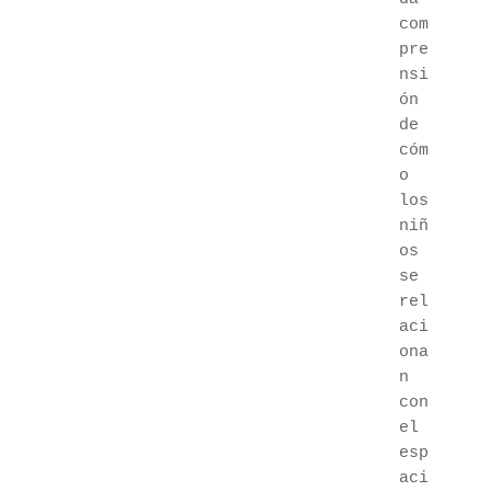
com
pre
nsi
ón 
de 
cóm
o 
los 
niñ
os 
se 
rel
aci
ona
n 
con 
el 
esp
aci