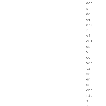
ace
s 
de 
gen
era
r 
vín
cul
os 
y 
con
ver
tir
se 
en 
esc
ena
rio
s 