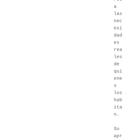
a 
las 
nec
esi
dad
es 
rea
les 
de 
qui
ene
s 
los 
hab
ita
n.
Su 
apr