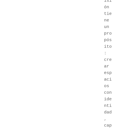
isi
ón 
tie
ne 
un 
pro
pós
ito
: 
cre
ar 
esp
aci
os 
con 
ide
nti
dad
, 
cap