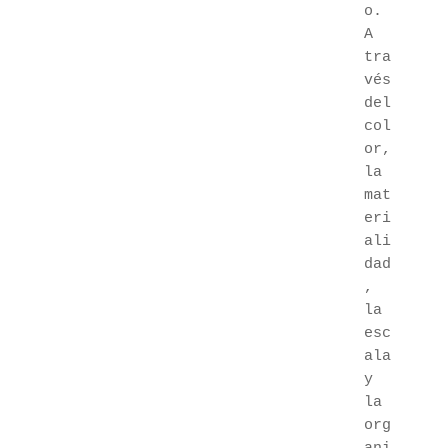
o. 
A 
tra
vés 
del 
col
or, 
la 
mat
eri
ali
dad
, 
la 
esc
ala 
y 
la 
org