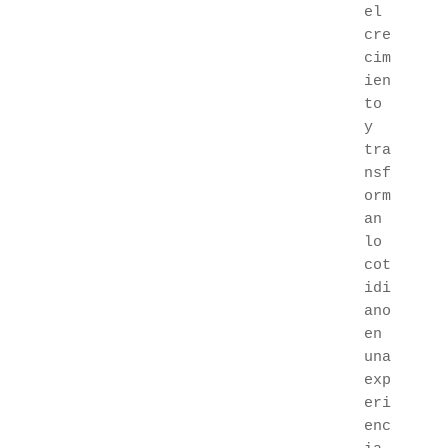
el 
cre
cim
ien
to 
y 
tra
nsf
orm
an 
lo 
cot
idi
ano 
en 
una 
exp
eri
enc