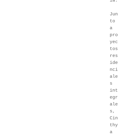
ia.
Jun
to 
a 
pro
yec
tos 
res
ide
nci
ale
s 
int
egr
ale
s, 
Cin
thy
a 